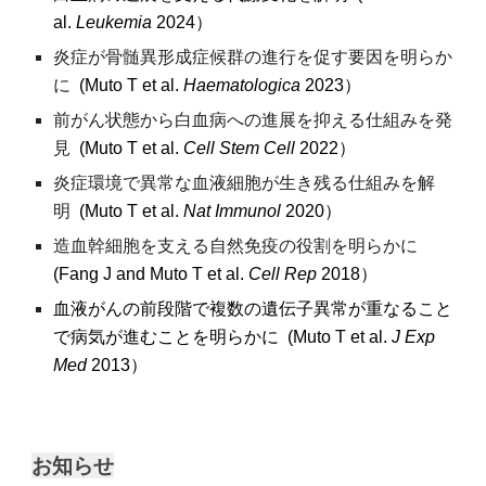
al.
Leukemia
2024）
炎症が骨髄異形成症候群の進行を促す要因を明らか
に
(
Muto T
et al.
Haematologica
202
3
）
前がん状態から白血病への進展を抑える仕組みを発
見
(Muto T et al.
Cell Stem Cell
202
2
）
炎症環境で異常な血液細胞が生き残る仕組みを解
明
(Muto T et al.
Nat Immunol
202
0
）
造血幹細胞を支える自然免疫の役割を明らかに
(Fang J and Muto T et al.
Cell Rep
20
18
）
血液がんの前段階で複数の遺伝子異常が重なること
で病気が進むことを明らかに
(Muto T et al.
J Exp
Med
201
3
）
お知らせ