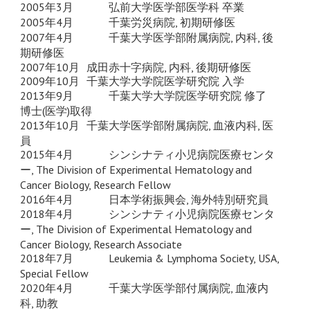
2005年
3
月
弘前大学医学部医学科 卒業
2005年4月
千葉労災病院, 初期研修医
2007年4月
千葉大学医学部附属病院, 内科, 後
期研修医
2007年10月
成田赤十字病院, 内科, 後期研修医
200
9
年10月
千葉大学大学院医学研究院 入学
20
13
年
9
月
千葉大学大学院医学研究院
修了
博士(医学)取得
2013年10月
千葉大学医学部附属病院, 血液内科, 医
員
2015年4月
シンシナティ小児病院医療センタ
ー, The Division of Experimental Hematology and
Cancer Biology, Research Fellow
2016年4月
日本学術振興会, 海外特別研究員
2018年4月
シンシナティ小児病院医療センタ
ー, The Division of Experimental Hematology and
Cancer Biology, Research Associate
2018年7月
Leukemia & Lymphoma Society, USA,
Special Fellow
2020年4月
千葉大学医学部付属病院, 血液内
科, 助教