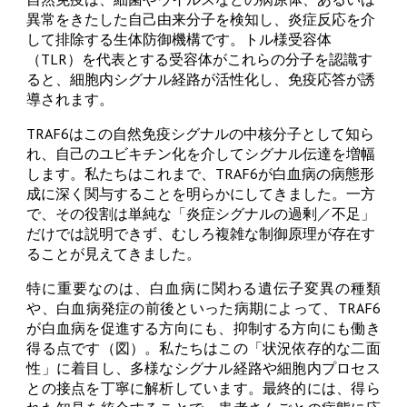
異常をきたした自己由来分子を検知し、炎症反応を介
して排除する生体防御機構です。トル様受容体
（TLR）を代表とする受容体がこれらの分子を認識す
ると、細胞内シグナル経路が活性化し、免疫応答が誘
導されます。
TRAF6はこの自然免疫シグナルの中核分子として知ら
れ、自己のユビキチン化を介してシグナル伝達を増幅
します。私たちはこれまで、TRAF6が白血病の病態形
成に深く関与することを明らかにしてきました。一方
で、その役割は単純な「炎症シグナルの過剰／不足」
だけでは説明できず、むしろ複雑な制御原理が存在す
ることが見えてきました。
特に重要なのは、白血病に関わる遺伝子変異の種類
や、白血病発症の前後といった病期によって、TRAF6
が白血病を促進する方向にも、抑制する方向にも働き
得る点です（図）。私たちはこの「状況依存的な二面
性」に着目し、多様なシグナル経路や細胞内プロセス
との接点を丁寧に解析しています。最終的には、得ら