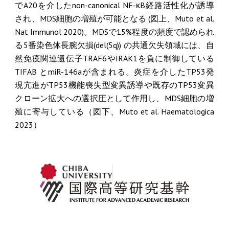
でA20を介したnon-canonical NF-κB経路活性化が誘導
され、MDS細胞の増殖が可能となる (図上、Muto et al.
Nat Immunol 2020)。MDSで15%程度の頻度で認められ
る5番染色体長腕欠損(del(5q)) の共通欠失領域には、自
然免疫関連遺伝子TRAF6やIRAK1を負に制御している
TIFAB とmiR-146aが含まれる。炎症を介したTP53発
現亢進がTP53機能喪失型変異誘導や既存のTP53変異
クローン拡大への選択圧として作用し、MDS細胞の増
殖に寄与している（図下、Muto et al. Haematologica
2023）